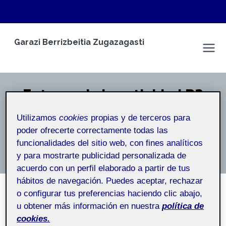
Saltar
Garazi Berrizbeitia Zugazagasti
al
Espacio Personal
contenido
Entrega de la actividad R2
Utilizamos
cookies
propias y de terceros para
Inicio
/
Entrega de la actividad R2
poder ofrecerte correctamente todas las
funcionalidades del sitio web, con fines analíticos
Entrega de la actividad R2
y para mostrarte publicidad personalizada de
acuerdo con un perfil elaborado a partir de tus
hábitos de navegación. Puedes aceptar, rechazar
o configurar tus preferencias haciendo clic abajo,
u obtener más información en nuestra
política de
SIN CATEGORÍA
cookies.
Reto 2: Conceptualización de