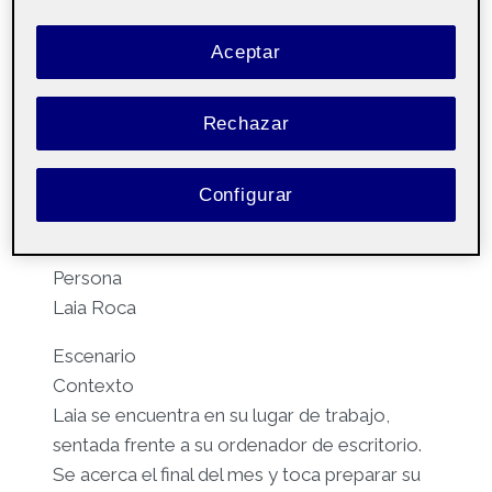
la Interacción
Aceptar
Por
Garazi Berrizbeitia Zugazagasti
26 marzo, 2025
Rechazar
Arquitectura de la
Pública
Configurar
Información – Aula 1
Persona
Laia Roca
Escenario
Contexto
Laia se encuentra en su lugar de trabajo,
sentada frente a su ordenador de escritorio.
Se acerca el final del mes y toca preparar su