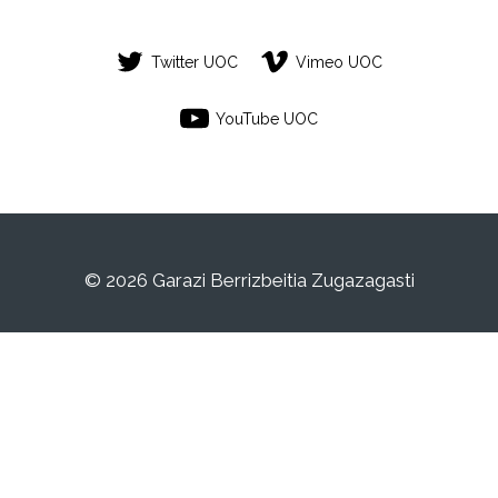
Twitter UOC
Vimeo UOC
YouTube UOC
© 2026 Garazi Berrizbeitia Zugazagasti
Este es un espacio de trabajo personal de
un/a estudiante de la Universitat Oberta de
Catalunya. Cualquier contenido publicado
en este espacio es responsabilidad de su
autor/a.