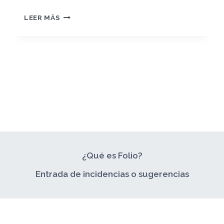
RETO
LEER MÁS
3:
DEFINICIÓN
DE
LA
PROPUESTA
DE
VALOR
(VPC)
¿Qué es Folio?
Entrada de incidencias o sugerencias