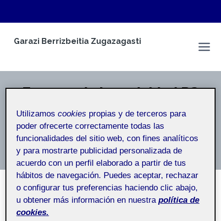
Saltar
Garazi Berrizbeitia Zugazagasti
al
Espacio Personal
contenido
Entrega de la actividad R3
Utilizamos
cookies
propias y de terceros para
Inicio
/
Entrega de la actividad R3
poder ofrecerte correctamente todas las
funcionalidades del sitio web, con fines analíticos
Entrega de la actividad R3
y para mostrarte publicidad personalizada de
acuerdo con un perfil elaborado a partir de tus
hábitos de navegación. Puedes aceptar, rechazar
o configurar tus preferencias haciendo clic abajo,
u obtener más información en nuestra
política de
SIN CATEGORÍA
cookies.
Reto 3: Definición de la