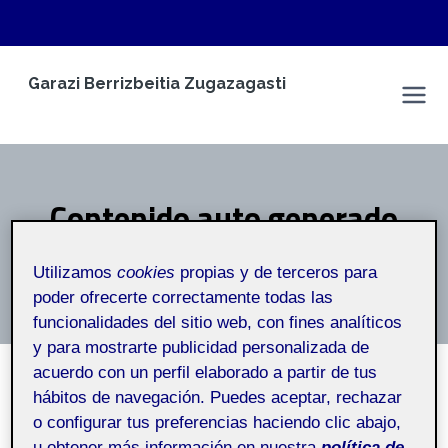
Saltar
Garazi Berrizbeitia Zugazagasti
al
Espacio Personal
contenido
Contenido auto generado
Inicio
/
Contenido auto generado
Utilizamos
cookies
propias y de terceros para
poder ofrecerte correctamente todas las
funcionalidades del sitio web, con fines analíticos
y para mostrarte publicidad personalizada de
acuerdo con un perfil elaborado a partir de tus
hábitos de navegación. Puedes aceptar, rechazar
o configurar tus preferencias haciendo clic abajo,
u obtener más información en nuestra
política de